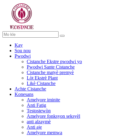
Kay
Sou nou
Pwodwi
Cistanche Ekstre pwodwi yo
Pwodwi Sante Cistanche
Cistanche matyè premyè
Lòt Ekstrè Plant
Likè Cistanche
Achte Cistanche
Konesans
Amelyore iminite
Anti Fatig
Testostewòn
Amelyore fonksyon seksyèl
anti alzaymè
Anti aje
Amelyore memwa