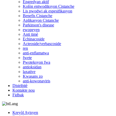
Engredyan aktif
Kolòn entwodiksyon Cistanche
Lis pwodwi ak espesifikasyon
Benefis Cistanche
Aplikasyon Cistanche
Parkinson's disease
ewopeyen
Anti timè
Echinacoside
Acteoside/verbascoside
ren
anti-enflamatwa
fwete
Pwoteksyon fwa
antioksidan
laxative
Kwasans zo
anti-kowonaviris
Distribitè
Kontakte nou
Fidbak
Lang
Kreyòl Ayisyen