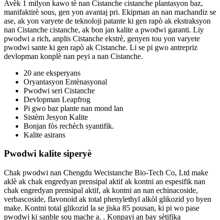
Avèk 1 milyon kawo tè nan Cistanche cistanche plantasyon baz,
manifaktirè sous, gen yon avantaj pri. Ekipman an nan machandiz se
ase, ak yon varyete de teknoloji patante ki gen rapò ak ekstraksyon
nan Cistanche cistanche, ak bon jan kalite a pwodwi garanti. Liy
pwodwi a rich, anplis Cistanche ekstrè, genyen tou yon varyete
pwodwi sante ki gen rapò ak Cistanche. Li se pi gwo antrepriz
devlopman konplè nan peyi a nan Cistanche.
20 ane eksperyans
Oryantasyon Entènasyonal
Pwodwi seri Cistanche
Devlopman Leapfrog
Pi gwo baz plante nan mond lan
Sistèm Jesyon Kalite
Bonjan fòs rechèch syantifik.
Kalite asirans
Pwodwi kalite siperyè
Chak pwodwi nan Chengdu Wecistanche Bio-Tech Co, Ltd make
aklè ak chak engredyan prensipal aktif ak kontni an espesifik nan
chak engredyan prensipal aktif, ak kontni an nan echinacoside,
verbascoside, flavonoid ak total phenylethyl alkòl glikozid yo byen
make. Kontni total glikozid la se jiska 85 pousan, ki pi wo pase
pwodwi ki sanble sou mache a. . Konpayi an bay sètifika