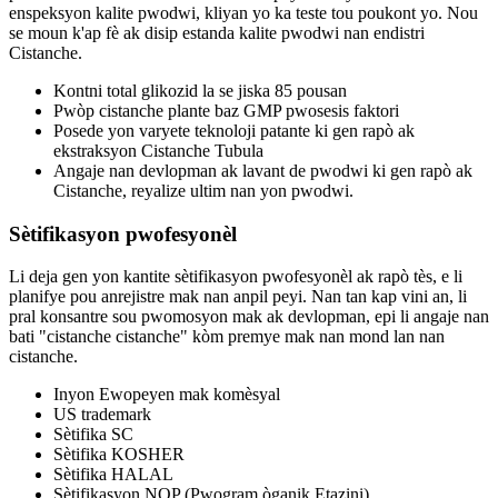
enspeksyon kalite pwodwi, kliyan yo ka teste tou poukont yo. Nou
se moun k'ap fè ak disip estanda kalite pwodwi nan endistri
Cistanche.
Kontni total glikozid la se jiska 85 pousan
Pwòp cistanche plante baz GMP pwosesis faktori
Posede yon varyete teknoloji patante ki gen rapò ak
ekstraksyon Cistanche Tubula
Angaje nan devlopman ak lavant de pwodwi ki gen rapò ak
Cistanche, reyalize ultim nan yon pwodwi.
Sètifikasyon pwofesyonèl
Li deja gen yon kantite sètifikasyon pwofesyonèl ak rapò tès, e li
planifye pou anrejistre mak nan anpil peyi. Nan tan kap vini an, li
pral konsantre sou pwomosyon mak ak devlopman, epi li angaje nan
bati "cistanche cistanche" kòm premye mak nan mond lan nan
cistanche.
Inyon Ewopeyen mak komèsyal
US trademark
Sètifika SC
Sètifika KOSHER
Sètifika HALAL
Sètifikasyon NOP (Pwogram òganik Etazini).