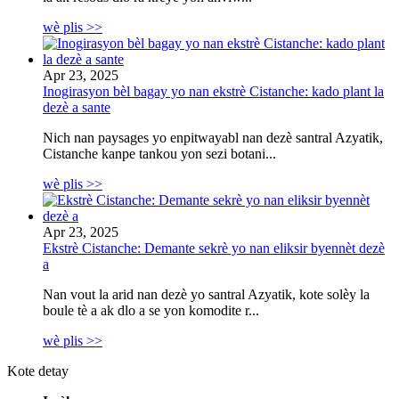
wè plis >>
Apr 23, 2025
Inogirasyon bèl bagay yo nan ekstrè Cistanche: kado plant la
dezè a sante
Nich nan paysages yo enpitwayabl nan dezè santral Azyatik,
Cistanche kanpe tankou yon sezi botani...
wè plis >>
Apr 23, 2025
Ekstrè Cistanche: Demante sekrè yo nan eliksir byennèt dezè
a
Nan vout la arid nan dezè yo santral Azyatik, kote solèy la
boule tè a ak dlo a se yon komodite r...
wè plis >>
Kote detay