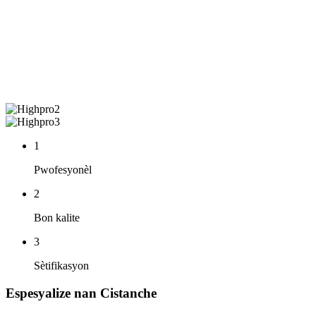
1
Pwofesyonèl
2
Bon kalite
3
Sètifikasyon
Espesyalize nan Cistanche