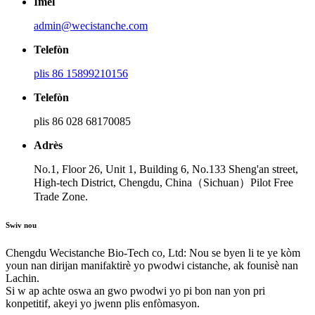
Imèl
admin@wecistanche.com
Telefòn
plis 86 15899210156
Telefòn
plis 86 028 68170085
Adrès
No.1, Floor 26, Unit 1, Building 6, No.133 Sheng'an street,
High-tech District, Chengdu, China（Sichuan）Pilot Free
Trade Zone.
Swiv nou
Chengdu Wecistanche Bio-Tech co, Ltd: Nou se byen li te ye kòm
youn nan dirijan manifaktirè yo pwodwi cistanche, ak founisè nan
Lachin.
Si w ap achte oswa an gwo pwodwi yo pi bon nan yon pri
konpetitif, akeyi yo jwenn plis enfòmasyon.