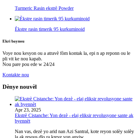
Turmeric Rasin ekstrè Powder
Èkstre rasin timerik 95 kurkuminoid
Ekri bay
nou
Voye nou kesyon ou a atravè fòm kontak la, epi n ap reponn ou le
pli vit ke nou kapab.
Nou pare pou ede w 24/24
Kontakte nou
Dènye nouvèl
Apr 23, 2025
Ekstrè Cistanche: Yon dezè - elaj eliksir revolusyone sante ak
byennèt
Nan vas, dezè yo arid nan Azi Santral, kote reyon solèy solèy
la ak resous dlo ra kreye yon anviw...