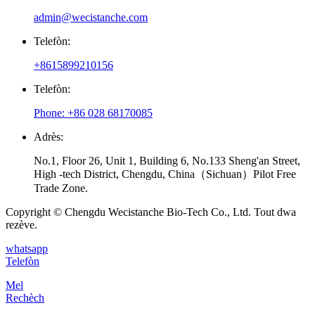
admin@wecistanche.com
Telefòn:
+8615899210156
Telefòn:
Phone: +86 028 68170085
Adrès:
No.1, Floor 26, Unit 1, Building 6, No.133 Sheng'an Street,
High -tech District, Chengdu, China（Sichuan）Pilot Free
Trade Zone.
Copyright © Chengdu Wecistanche Bio-Tech Co., Ltd. Tout dwa
rezève.
whatsapp
Telefòn
Mel
Rechèch