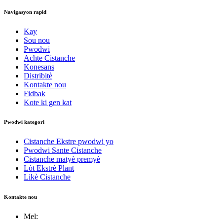
Navigasyon rapid
Kay
Sou nou
Pwodwi
Achte Cistanche
Konesans
Distribitè
Kontakte nou
Fidbak
Kote ki gen kat
Pwodwi kategori
Cistanche Ekstre pwodwi yo
Pwodwi Sante Cistanche
Cistanche matyè premyè
Lòt Ekstrè Plant
Likè Cistanche
Kontakte nou
Mel: