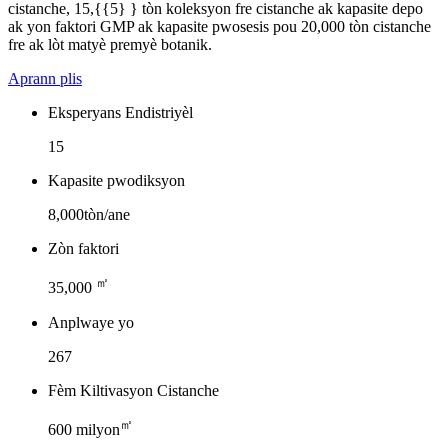
cistanche, 15,{{5} } tòn koleksyon fre cistanche ak kapasite depo
ak yon faktori GMP ak kapasite pwosesis pou 20,000 tòn cistanche
fre ak lòt matyè premyè botanik.
Aprann plis
Eksperyans Endistriyèl
15
Kapasite pwodiksyon
8,000tòn/ane
Zòn faktori
㎡
35,000
Anplwaye yo
267
Fèm Kiltivasyon Cistanche
㎡
600 milyon