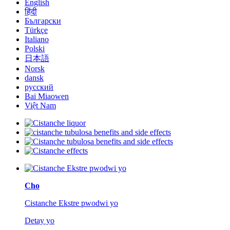
English
हिंदी
Български
Türkçe
Italiano
Polski
日本語
Norsk
dansk
русский
Bai Miaowen
Việt Nam
Cho
Cistanche Ekstre pwodwi yo
Detay yo